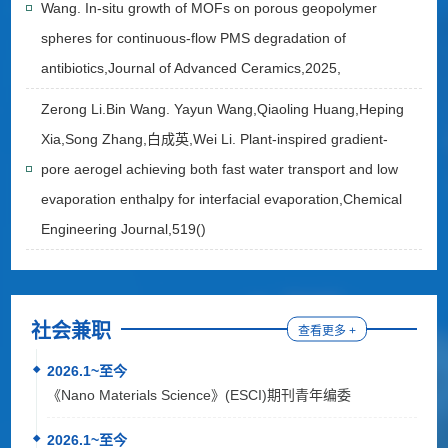
Wang. In-situ growth of MOFs on porous geopolymer
spheres for continuous-flow PMS degradation of
antibiotics,Journal of Advanced Ceramics,2025,
Zerong Li.Bin Wang. Yayun Wang,Qiaoling Huang,Heping
Xia,Song Zhang,白成英,Wei Li. Plant-inspired gradient-
pore aerogel achieving both fast water transport and low
evaporation enthalpy for interfacial evaporation,Chemical
Engineering Journal,519()
社会兼职
查看更多 +
2026.1~至今
《Nano Materials Science》(ESCI)期刊青年编委
2026.1~至今