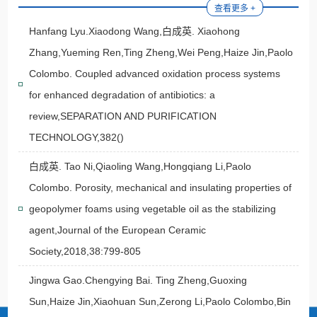
查看更多 +
Hanfang Lyu.Xiaodong Wang,白成英. Xiaohong
Zhang,Yueming Ren,Ting Zheng,Wei Peng,Haize Jin,Paolo
Colombo. Coupled advanced oxidation process systems
for enhanced degradation of antibiotics: a
review,SEPARATION AND PURIFICATION
TECHNOLOGY,382()
白成英. Tao Ni,Qiaoling Wang,Hongqiang Li,Paolo
Colombo. Porosity, mechanical and insulating properties of
geopolymer foams using vegetable oil as the stabilizing
agent,Journal of the European Ceramic
Society,2018,38:799-805
Jingwa Gao.Chengying Bai. Ting Zheng,Guoxing
Sun,Haize Jin,Xiaohuan Sun,Zerong Li,Paolo Colombo,Bin