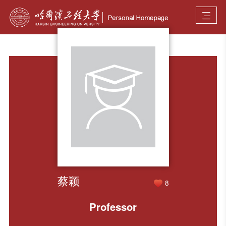
蔡颖
8
Professor