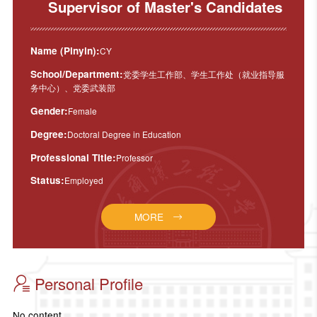
Supervisor of Master's Candidates
Name (Pinyin):
CY
School/Department:
党委学生工作部、学生工作处（就业指导服
务中心）、党委武装部
Gender:
Female
Degree:
Doctoral Degree in Education
Professional Title:
Professor
Status:
Employed
MORE
Personal Profile
No content