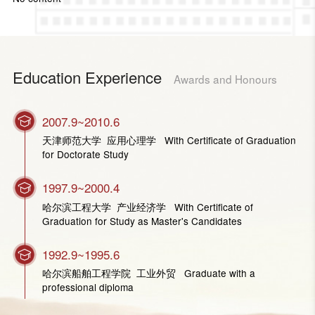
Education Experience
Awards and Honours
2007.9~2010.6
天津师范大学 应用心理学 With Certificate of Graduation
for Doctorate Study
1997.9~2000.4
哈尔滨工程大学 产业经济学 With Certificate of
Graduation for Study as Master's Candidates
1992.9~1995.6
哈尔滨船舶工程学院 工业外贸 Graduate with a
professional diploma