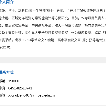
个人简介
邓雄，博士，副教授/博士生导师/硕士生导师。主要从事船载海洋环境自
能应用、区域海洋观测方案智能设计等方面研究。目前，作为项目负责人
金、重点实验室基金、中央高校基金、航天一院型号课题、横向课题等10
设备主管设计师，多个重大安全项目专家组专家。作为智库专家，撰写《
省委采纳。发表SCI/EI学术论文20余篇，高水平会议文章5篇；获得黑
等奖1次。
联系方式
邮编 :
150001
传真 :
0451-82518741
邮箱 :
XiongDeng407@hrbeu.edu.cn