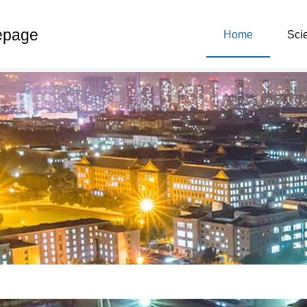
epage
Home
Scie