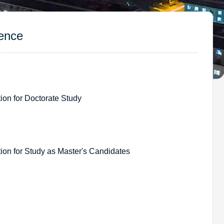
ence
for Doctorate Study
r Study as Master's Candidates