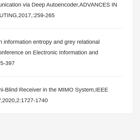
munication via Deep Autoencoder,ADVANCES IN
ING,2017,:259-265
 information entropy and grey relational
onference on Electronic Information and
95-397
i-Blind Receiver in the MIMO System,IEEE
020,2:1727-1740