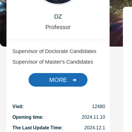
DZ
Professor
Supervisor of Doctorate Candidates
Supervisor of Master's Candidates
MORE
Visit:
12480
Opening time:
2024
.
11
.
10
The Last Update Time:
2024
.
12
.
1