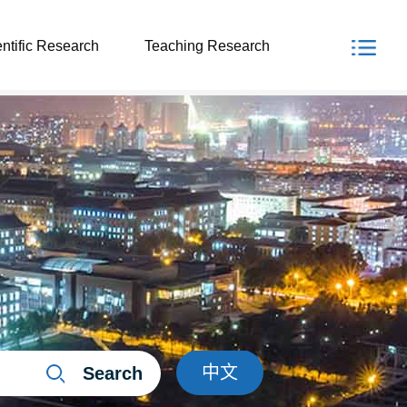
ntific Research
Teaching Research
中文
Search