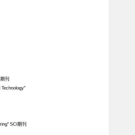
SCI期刊
 Technology”
eering” SCI期刊