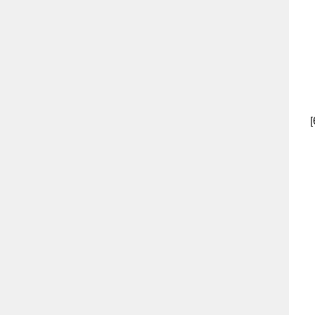
（
（
（
（
（
（
（