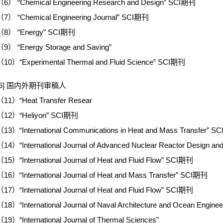
（6） “Chemical Engineering Research and Design” SCI期刊
（7） “Chemical Engineering Journal” SCI期刊
（8） “Energy” SCI期刊
（9） “Energy Storage and Saving”
（10）“Experimental Thermal and Fluid Science” SCI期刊
[6] 国内外期刊审稿人
（11）“Heat Transfer Resear
（12）“Heliyon” SCI期刊
13）“International Communications in Heat and Mass Transfer” 
14）“International Journal of Advanced Nuclear Reactor Design and
15）“International Journal of Heat and Fluid Flow” SCI期刊
16）“International Journal of Heat and Mass Transfer” SCI期刊
17）“International Journal of Heat and Fluid Flow” SCI期刊
18）“International Journal of Naval Architecture and Ocean Engin
19）“International Journal of Thermal Sciences”