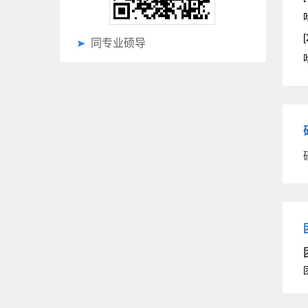
[
同专业硕导