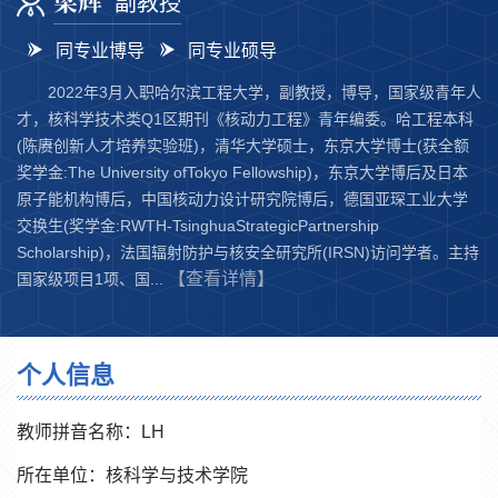
梁辉
副教授
同专业博导
同专业硕导
2022年3月入职哈尔滨工程大学，副教授，博导，国家级青年人
才，核科学技术类Q1区期刊《核动力工程》青年编委。哈工程本科
(陈赓创新人才培养实验班)，清华大学硕士，东京大学博士(获全额
奖学金:The University ofTokyo Fellowship)，东京大学博后及日本
原子能机构博后，中国核动力设计研究院博后，德国亚琛工业大学
交换生(奖学金:RWTH-TsinghuaStrategicPartnership
Scholarship)，法国辐射防护与核安全研究所(IRSN)访问学者。主持
【查看详情】
国家级项目1项、国...
个人信息
教师拼音名称：LH
所在单位：核科学与技术学院