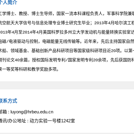
个人简介
工学博士、教授、博士生导师，国家一流本科课程负责人，军事科学院兼职博士
航空航天大学信号与信息处理专业博士研究生毕业；2013年4月哈尔滨
2013年4月至2014年4月美国科罗拉多州立大学发动机与能量转换实验
电磁/电液驱动与控制，电磁能量无线传输等。近年来，先后主持国家自
术船、领域基金、基础创新产品科研项目等国家级科研项目近20项。以第一
期刊论文40余篇，授权国际发明专利/国家发明专利20余项，先后获国
果一等奖等科研和教学奖励多项。
联系方式
邮箱 :
luyong@hrbeu.edu.cn
通讯/办公地址 :
动力实验一号楼1242室