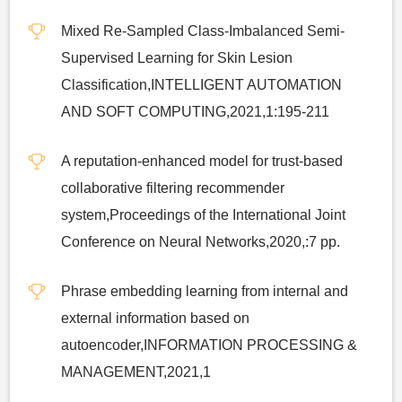
Mixed Re-Sampled Class-Imbalanced Semi-
Supervised Learning for Skin Lesion
Classification,INTELLIGENT AUTOMATION
AND SOFT COMPUTING,2021,1:195-211
A reputation-enhanced model for trust-based
collaborative filtering recommender
system,Proceedings of the International Joint
Conference on Neural Networks,2020,:7 pp.
Phrase embedding learning from internal and
external information based on
autoencoder,INFORMATION PROCESSING &
MANAGEMENT,2021,1