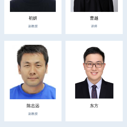
初妍
曹越
副教授
讲师
陈志远
东方
副教授