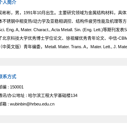
个人简介
吴彬彬，男，1991年10月出生。主要研究领域为金属结构材料，具
体不锈钢中相变热/动力学及亚稳相调控、结构件疲劳性能及机理等方
ci. Eng. A
,
Mater. Charact.
,
Acta Metall. Sin. (Eng. Lett.)
等期刊发表S
了北京科技大学优秀博士学位论文、徐祖耀优秀青年论文、中信-CB
（中英文版）青年编委
，Metall. Mater. Trans. A
，
Mater. Lett.
,
J. Mat
联系方式
邮编 :
150001
通讯/办公地址 :
哈尔滨工程大学基础楼134
邮箱 :
wubinbin@hrbeu.edu.cn