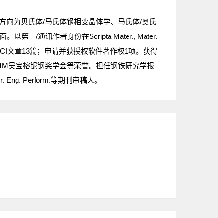
体方向为贝氏体/马氏体钢相变晶体学、马氏体/奥氏
面。以第一/通讯作者身份在
Scripta Mater.
,
Mater.
CI文章13篇；申请并获授权软件著作权1项。获得
MM吴宝榕铌钢奖学金等荣誉。担任钢铁研究学报
er. Eng. Perform.等
期刊审稿人。