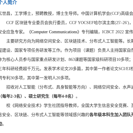
个人简介
玄世昌，工学博士，预聘教授，博士生导师。中国计算机学会(CCF)高级会员
CCF 区块链专业委员会执行委员，CCF YOCSEF哈尔滨主席(25'-2
安全应急专家。《
Computer Communications
》专刊编辑，ICBCT 2022 
主要研究方向为网络空间安全、区块链技术、分布式人工智能等。长期
程建设、国家专项任务研发等工作。作为项目（课题）负责人主持国家自然
作为核心人员参与国家重点研发计划、863课题等国家级科研项目10多
三年科研经费超千万元。发表学术论文20多篇，其中第一作者论文SCI/E
明专利30多项，其中第一发明人20多项
。
招收对人工智能（分布式、具身智能等方向）、网络空间安全、水声通
（每年2-3名）、硕士研究生（每年4-8名）
。
校《网络安全技术》学生社团指导教师，全国大学生信息安全竞赛、互
息安全、区块链、分布式人工智能等领域感兴趣的
各年级本科生加入团队
动
。