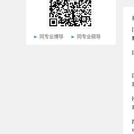
[
同专业博导
同专业硕导
[
[
[
[