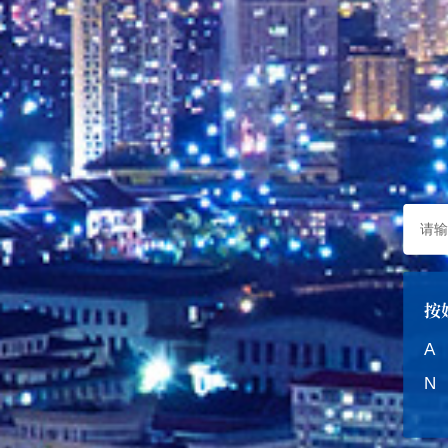
按
A
N