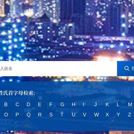
姓氏首字母检索:
B
C
D
E
F
G
H
I
J
K
L
M
O
P
Q
R
S
T
U
V
W
X
Y
Z