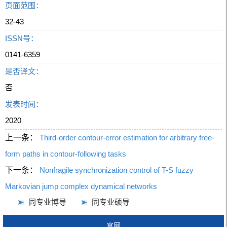
页面范围：
32-43
ISSN号：
0141-6359
是否译文：
否
发表时间：
2020
上一条：
Third-order contour-error estimation for arbitrary free-
form paths in contour-following tasks
下一条：
Nonfragile synchronization control of T-S fuzzy
Markovian jump complex dynamical networks
同专业博导
同专业硕导
官网