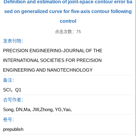
Definition and estimation of joint-space contour error ba
sed on generalized curve for five-axis contour following
control
点击次数：
75
发表刊物：
PRECISION ENGINEERING-JOURNAL OF THE
INTERNATIONAL SOCIETIES FOR PRECISION
ENGINEERING AND NANOTECHNOLOGY
备注：
SCI，Q1
合写作者：
Song, DN,Ma, JW,Zhong, YG,Yao,
卷号：
prepublish