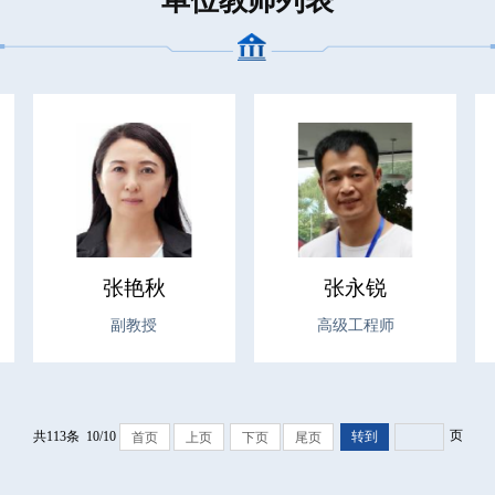
张艳秋
张永锐
副教授
高级工程师
页
共113条 10/10
首页
上页
下页
尾页