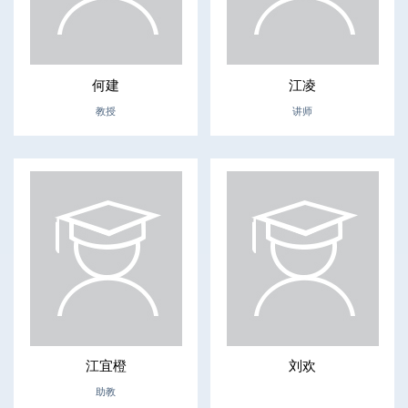
何建
江凌
教授
讲师
江宜橙
刘欢
助教