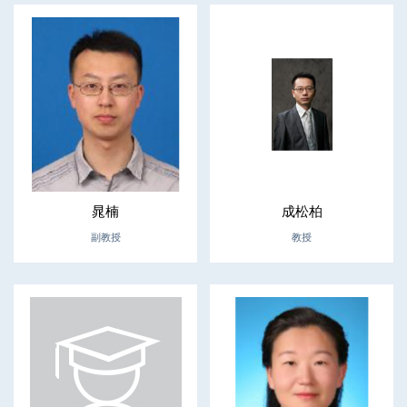
晁楠
成松柏
副教授
教授