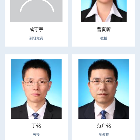
成守宇
曹夏昕
副研究员
教授
丁铭
范广铭
教授
副教授