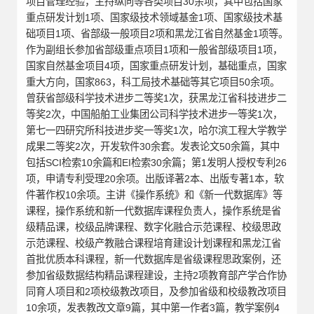
项目管理经验，主持纵向等各类项目30余项，其中包括国家
重点研发计划1项、国家级技术领域基金1项、国家级技术基
础项目1项、省部级一般项目2项和黑龙江省自然基金1项等。
作为副组长参加省部级重点项目1项和一般省部级项目1项，
国家自然基金项目4项，国家重点研发计划，基础重点，国家
重大方向，国家863，科工局技术基础等其它项目50余项。
曾获省部级科学技术进步二等奖1次，获黑龙江省科技进步二
等奖2次，中国船舶工业集团公司科学技术进步一等奖1次，
第七一四研究所科技进步奖一等奖1次，哈尔滨工程大学教学
成果二等奖2次，开发软件30余套。发表论文50余篇，其中
包括SCI检索10余篇和EI检索30余篇；第1发明人授权专利26
项，申请专利受理20余项。出版译著2本、出版专著1本，软
件著作权10余项。主讲《操作系统》和《新一代数据库》等
课程，操作系统和新一代数据库课程负责人，操作系统是省
级精品课，校级品牌课程、数字化融合示范课程、校级思政
示范课程、校级产教融合课程培育建设计划课程和黑龙江省
首批优质本科课程，新一代数据库是省级课程思政案例，还
参加省级数据结构精品课程建设，主持2项教育部产学合作协
同育人项目和2项校级教改项目，及参加省级和校级教改项目
10余项，发表教改文章9篇，其中第一作者3篇，教学案例4