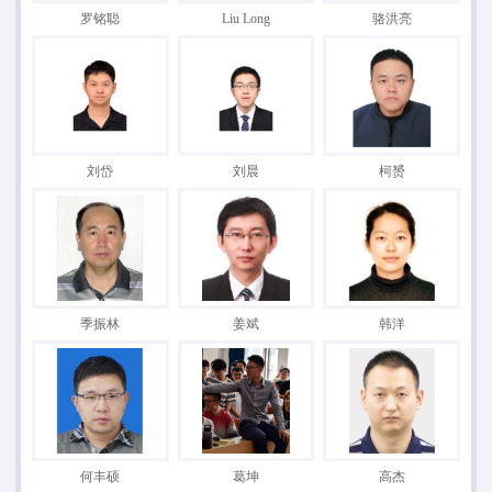
罗铭聪
Liu Long
骆洪亮
刘岱
刘晨
柯赟
季振林
姜斌
韩洋
何丰硕
葛坤
高杰