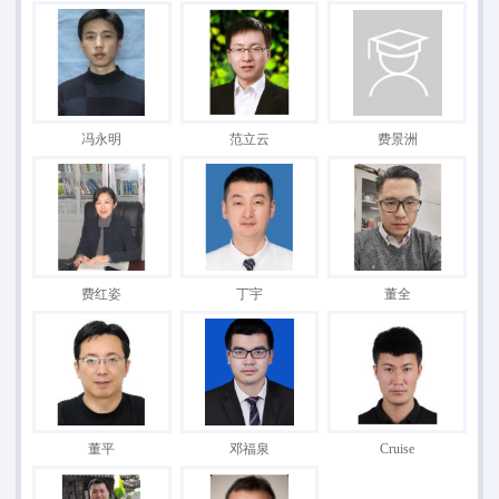
冯永明
范立云
费景洲
费红姿
丁宇
董全
董平
邓福泉
Cruise