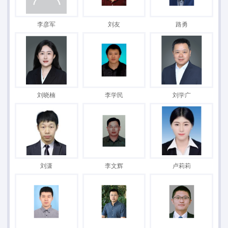
李彦军
刘友
路勇
刘晓楠
李学民
刘学广
刘潇
李文辉
卢莉莉