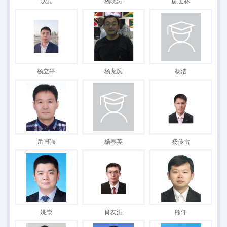
赵滨
杨晓涛
颜世林
杨立平
杨龙滨
杨洁
岳国强
杨春英
杨传雷
姚崇
肖友洪
熊仟