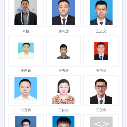
向拉
席鸿远
王忠义
王忠巍
王志涛
王艳华
武万强
王佳琪
王贺春