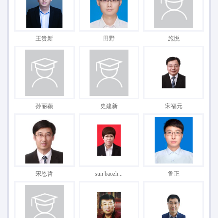
王贵新
田野
施悦
孙丽颖
史建新
宋福元
宋恩哲
sun baozh...
鲁正