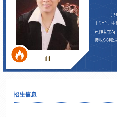
冯静，
士学位，中
讯作者在Applie
接收SCI收
11
招生信息