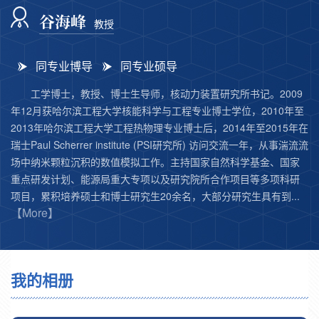
谷海峰
教授
同专业博导
同专业硕导
工学博士，教授、博士生导师，核动力装置研究所书记。2009
年12月获哈尔滨工程大学核能科学与工程专业博士学位，2010年至
2013年哈尔滨工程大学工程热物理专业博士后，2014年至2015年在
瑞士Paul Scherrer institute (PSI研究所) 访问交流一年，从事湍流流
场中纳米颗粒沉积的数值模拟工作。主持国家自然科学基金、国家
重点研发计划、能源局重大专项以及研究院所合作项目等多项科研
项目，累积培养硕士和博士研究生20余名，大部分研究生具有到...
【More】
我的相册