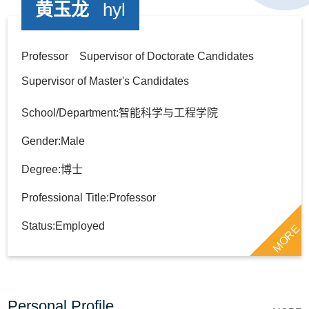
黄玉龙
hyl
Professor Supervisor of Doctorate Candidates
Supervisor of Master's Candidates
School/Department:智能科学与工程学院
Gender:Male
Degree:博士
Professional Title:Professor
Status:Employed
MORE
Personal Profile