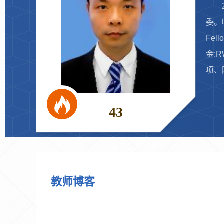
委。
Fe
金:R
项、国
43
教师博客