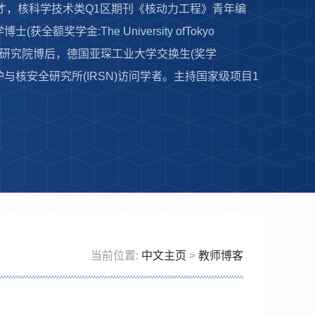
人才，核科学技术类Q1区期刊《核动力工程》青年编
学金:The University ofTokyo
设计研究院博后，德国亚琛工业大学交换生(奖学
p)，法国辐射防护与核安全研究所(IRSN)访问学者。主持国家级项目1
当前位置:
中文主页
>
教师博客