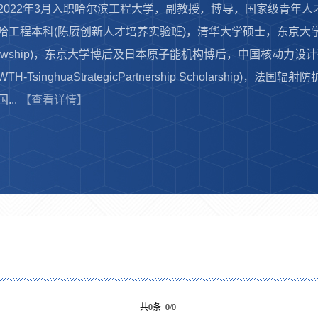
2022年3月入职哈尔滨工程大学，副教授，博导，国家级青年
哈工程本科(陈赓创新人才培养实验班)，清华大学硕士，东京大学博士(获全额奖
llowship)，东京大学博后及日本原子能机构博后，中国核动力
WTH-TsinghuaStrategicPartnership Scholarshi
...
【查看详情】
共0条 0/0