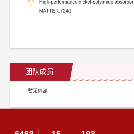
High-performance nickel-polyimide absorber
MATTER,724()
团队成员
暂无内容
6463
15
193