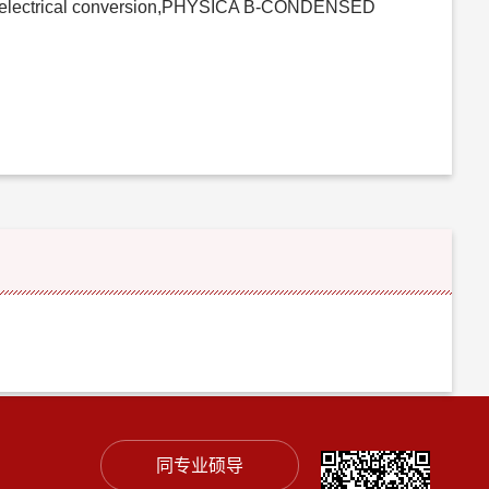
r-to-electrical conversion,PHYSICA B-CONDENSED
同专业硕导