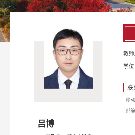
教师
学位
联
移
邮
吕博