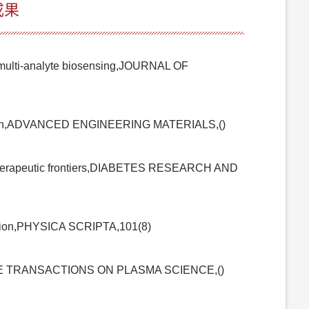
成果
ty multi-analyte biosensing,JOURNAL OF
version,ADVANCED ENGINEERING MATERIALS,()
and therapeutic frontiers,DIABETES RESEARCH AND
ersion,PHYSICA SCRIPTA,101(8)
on,IEEE TRANSACTIONS ON PLASMA SCIENCE,()