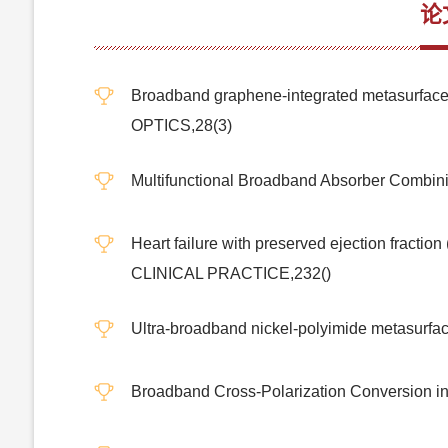
论
Broadband graphene-integrated metasurface w
OPTICS,28(3)
Multifunctional Broadband Absorber Comb
Heart failure with preserved ejection frac
CLINICAL PRACTICE,232()
Ultra-broadband nickel-polyimide metasurf
Broadband Cross-Polarization Conversion