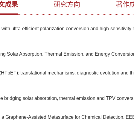
文成果
研究方向
著作
ith ultra-efficient polarization conversion and high-sensitivi
ining Solar Absorption, Thermal Emission, and Energy Con
tion (HFpEF): translational mechanisms, diagnostic evolution 
ace bridging solar absorption, thermal emission and TPV conv
 in a Graphene-Assisted Metasurface for Chemical Detecti