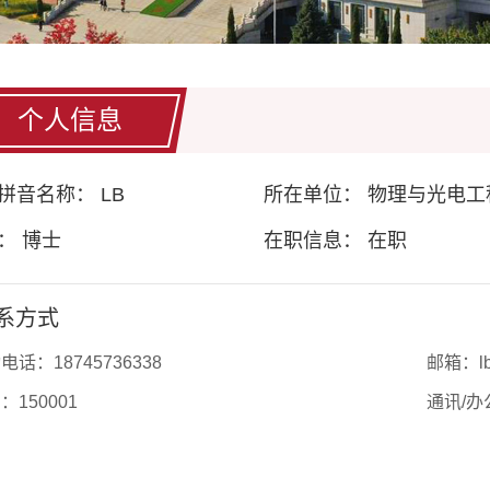
个人信息
拼音名称： LB
所在单位： 物理与光电工
： 博士
在职信息： 在职
系方式
动电话：
18745736338
邮箱：
l
编：
150001
通讯/办