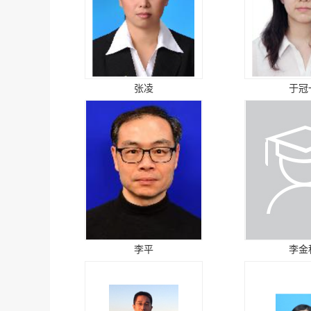
张凌
于冠
李平
李金