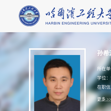
孙希
所在单
学位：
在职信
更多 >