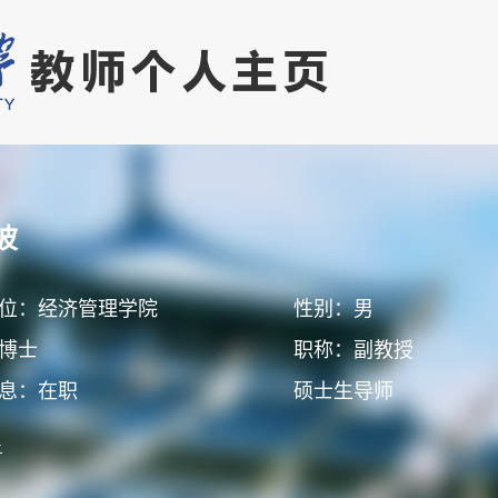
波
位：经济管理学院
性别：男
博士
职称：副教授
息：在职
硕士生导师
>