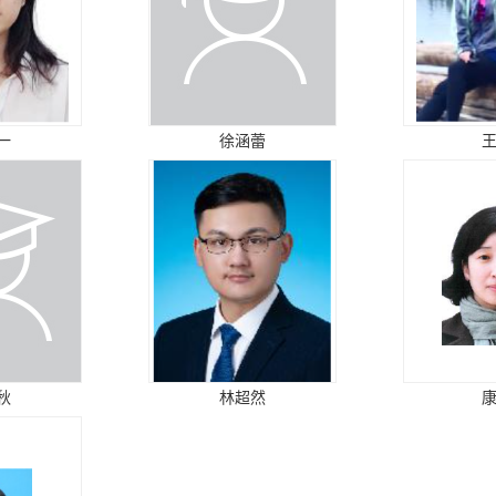
一
徐涵蕾
秋
林超然