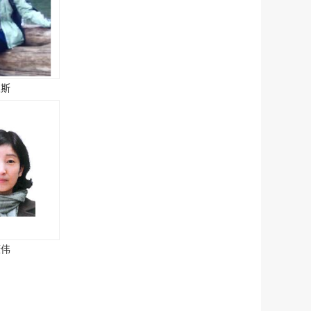
王斯
康伟