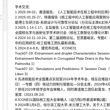
学术交流：
1.2025.09.02，
邀请报告，
《人工智能技术在核工程中的应用
2.2025.03.25-27，特邀报告《核工程中的人工智能应
能博士生研讨会-系统设计与可靠性分论坛（分论坛主席&主持
3.
2025.1.14-1.17，
主旨报告《人工智能技术在核工程中的应用
全国核化学与放射化学学术研讨会（核化工数智化与理论计算
4.2024.10.21-10.24，第二届胡杨论坛，甘肃嘉峪关
中的应用研究-哈工程堆工团队最新进展。
5.2024.8.4-8.8，捷克布拉格，ICONE31
Track07-19: Entrainment and droplet Characteristics
Entrainment Mechanism in Corrugated Plate Driers in 
Palmovka 1）
Track07-10：Simulations and Predictions-Ⅱ Sessio
Liben 3）
6.先进核能技术全国重点实验室2024年学术年会、核反应堆技术全
日）—专题（四）核动力控制与智能化—分会主席，2024年4月
7.担任2023年核学会年会审稿人，同时邀请堆工团队赵富龙
家库（2023.08.24）
8.ICONE31国际核工程大会审稿人（动力院2所邀请审稿2篇）
9.2024年1月6日，哈尔滨工程大学-米兰理工大学，关于人工智能