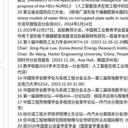
报告《Research on the Application of Artificial Intelligence 
progress of the HEU-NUREL》（人工智能技术在
10.第五届全国热应力大会，《核电厂波形板干燥器壁面水膜的应力模型构建研究
stress models of water films on corrugated plate w
尔滨华旗饭店分会场302，2024年1月14日
11.2023年12月27日，启航教师沙龙，中国核工业教育学
作用下波形板干燥器壁面液膜流动及破裂特性研究—首届学会
12.第十届中韩热工水力年会WORTH-10（2023.11.26-11
Chair: Jong-Hyuk Lee, Korea Atomic Energy Research Institut
Chair: Bo Wang, Harbin Engineering University, China, People
同时作分会场报告（2023.11.28，Aral Hall，韩国济州岛）
13.数字核能2023学术交流会—分会场四：人工智能在核工业场景应
代讲）
14.中国核学会数字化与系统工程分会主办—第三届核电数字
北电力大学G214，2023.11.03-11.06）
15.中国核学会数字化与系统工程分会主办—第三届核电数字化博士生
16.第一届胡杨论坛—中核404—分论坛四：核技术应用与智能制造—
17.中国工程热物理学会多相流分会青年论坛—作汽水分离技术相关的分
市）
18.哈尔滨工程大学核学院博士生论坛—作汽水分离相关分会场特邀报
19.任中国工程物理研究院核物理与化学研究所主办国际期刊《Nucl
20.获2020年国家公派留学奖学金（国家留学基金委）