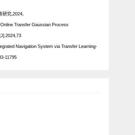
究,2024,
 Online Transfer Gaussian Process
J].2024,73
egrated Navigation System via Transfer Learning-
83-11795