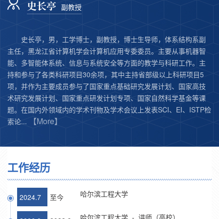
史长亭
副教授
史长亭，男，工学博士，副教授，博士生导师，体系结构系副
主任，黑龙江省计算机学会计算机应用专委委员。主要从事机器智
能、多智能体系统、信息与系统安全等方面的教学与科研工作。主
持和参与了各类科研项目30余项，其中主持省部级以上科研项目5
项，并作为主要成员参与了国家重点基础研究发展计划、国家高技
术研究发展计划、国家重点研发计划专项、国家自然科学基金等课
题。在国内外领域内的学术刊物及学术会议上发表SCI、EI、ISTP检
【More】
索论...
工作经历
哈尔滨工程大学
2024.7
至今
哈尔滨工程大学 - 讲师（高校）