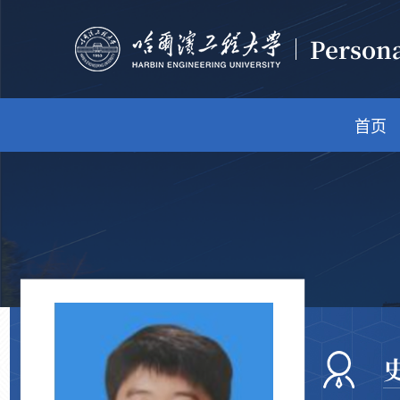
Person
首页