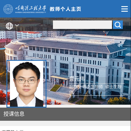
曹元伟
副教授 博士生导师 硕士生导
师
授课信息