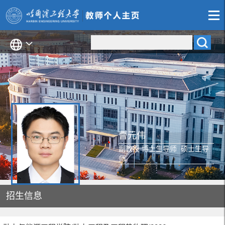
曹元伟
副教授 博士生导师 硕士生导
师
招生信息