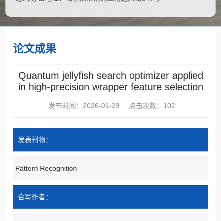
论文成果
Quantum jellyfish search optimizer applied
in high-precision wrapper feature selection
发布时间：2026-01-29
点击次数：
102
发表刊物：
Pattern Recognition
合写作者：