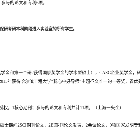
，
参与的论文和专利6项
。
校保研考研本科阶段进入实验室的所有学生。
学金和第一个研2获得国家奖学金的学术型硕士），CASC企业奖学金，研
15年获得哈尔滨工程大学“我心中好导师”主题征文唯一的一等奖，省优秀
专利授权，1核心期刊；参与的论文和专利共计11项。（上海一央企）
硕士期间2SCI期刊论文，2EI期刊论文发表，2会议论文，9项国家发明