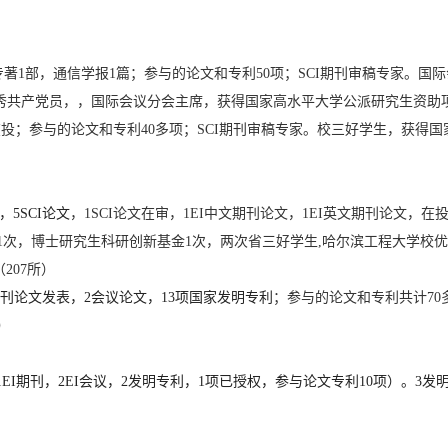
著1部，通信学报1篇；参与的论文和专利50项；SCI期刊审稿专家。国际会议
秀共产党员，
，国际会议分会主席
，获得国家高水平大学公派研究生资助项
I在投；参与的论文和专利40多项；SCI期刊审稿专家。校三好学生，获
5SCI论文
，1SCI论文在审，1EI中文期刊论文，1EI英文期刊论文，在
1次，博士研究生科研创新基金1次，两次省三好学生,哈尔滨工程大学校
207所）
期刊论文发表，2会议论文，13项国家发明专利
；参与的论文和专利共计70
）
EI期刊，2EI会议，2发明专利，
1项已授权
，参与论文专利10项）。3发