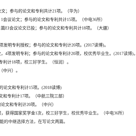
议论文；参与的论文和专利共计21项。（华为）
、1会议论文；参与的论文和专利共计15项。（
中电36所）
1篇EI会议论文已投；参与的论文和专利共计18项。（大疆）
项发明专利授权；参与的论文和专利计20项。(2017读博)。
，4项发明专利；参与的论文和专利计20项
，校优秀毕业生。(2017读博)
专利计18项，
校三好学生
。（恒润）。
项（中兴）。
论文和专利计15项。(2018读博)
文和专利计17项。（中航三院三部）
的论文和专利计20项。（中兴）
3项，获得国家奖学金1次，
校三好学生，
校优秀毕业生。（中电36所）
智能的中继选择方法，在写论文两篇。