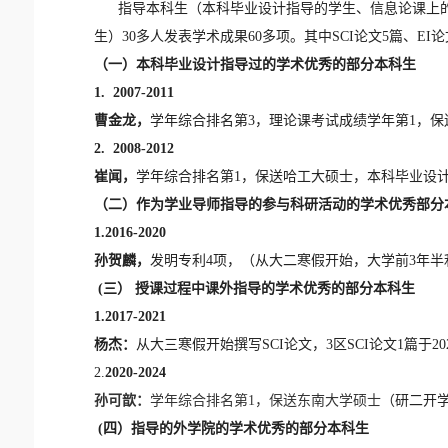
指导本科生（本科毕业设计指导的学生、信息论课上的
生）30多人发表学术成果60多项。其中SCI论文5篇、EI
（一）本科毕业设计指导过的学术优秀的部分本科生
1. 2007-2011
曹金龙，
学年综合排名第3，理论课考试成绩学年第1，保送
2. 2008
-2012
崔闻
，
学年综合排名第1，保送哈工大硕士，本科毕业设计期
（二）作为学业导师指导的参与科研活动的学术优秀部分
1.2016-2020
孙贺麟，
发明专利4项，（从大二寒假开始，大学前3年半
(三）
授课过程中课外指导的学术优秀的部分本科生
1.2017-2021
杨杰：
从大三寒假开始撰写SCI论文，3区SCI论文1篇于
2.
2020-2024
孙可歆：
学年综合排名第1，保送东南大学硕士
（研二开
(四）指导的外学院
的学术优秀的部分本科生