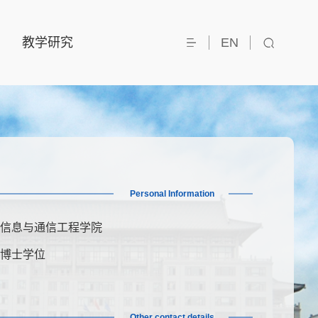
教学研究
EN
Personal Information
 信息与通信工程学院
学博士学位
Other contact details