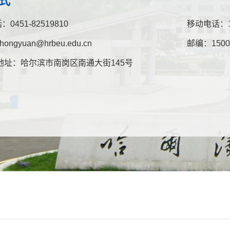
式
话：
0451-82519810
移动电话：
hongyuan@hrbeu.edu.cn
邮编：
1500
地址：
哈尔滨市南岗区南通大街145号