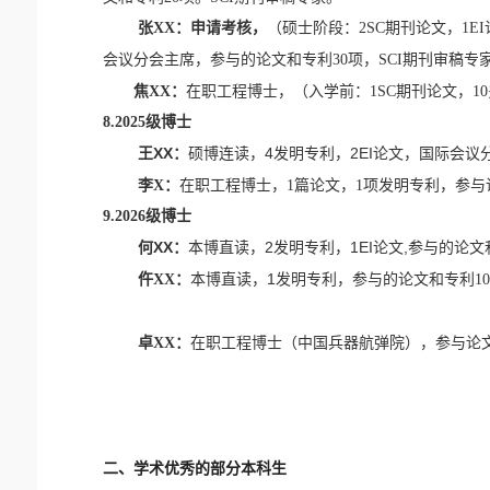
张
XX：申请考核，
（硕士阶段：2SC期刊论文，1E
，
，
会议分会主席
参与的论文和专利30项
SCI期刊审稿专
焦
XX
：
在职
工程博士，（入学前：1SC期刊论文，10
8.2025级博士
王XX
：
硕博连读，4发明专利，2
EI论文
，国际会议
参与
李
X：
在职
工程博士，1篇论文，1项发明专利，
9.2026级博士
何XX
：
博直读，
2发明专利，1
EI论文
,
本
参与的论文
博直读，
1发明专利，
仵XX：
本
参与的论文和专利1
在职工程博士（中国兵器航弹院），参与论
卓XX：
二、
学术优秀的部分本科生