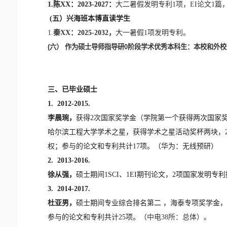
1.陈XX：2023-2027：
大二暑假发明专利1项，EI论文1篇
(五）兴海班本博直读学生
1.
秦XX：2025-2032，
大一暑假1项发明专利。
(六） 作为硕士导师指导研0阶段学术优秀本科生：本校和外
三、已毕业硕士
1. 2012-2015.
李晨琬，
获得2次国家奖学金（学院第一个获得两次国家奖
哈尔滨工程大学学术之星，获得学术之星活动奖杯两块，20
权；参与的论文和专利共计17项。（华为：无线预研）
2. 2013-2016.
徐从强，
硕士期间1SCI、1EI期刊论文，2项国家发明
3. 2014-2017.
杜亚男，
硕士期间专业综合排名第二 ，海泰专项奖学金，
参与的论文和专利共计25项。（
中电38所：总体）。