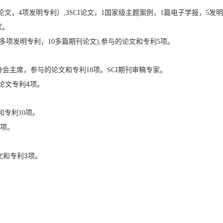
I论文，4项发明专利）,3SCI论文，1国家级主题案例，1篇电子学报，
5
发明
。
家
。
多项发明专利，10多篇期刊论文),
参与的论文和专利5项
。
。
分会主席，
参与的论文和专利18项
SCI期刊审稿专家
论文专利4项
。
。
和专利10项
。
0项
文和专利3项
。