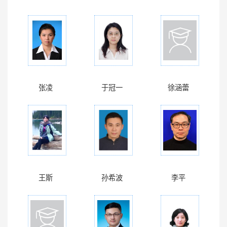
张凌
于冠一
徐涵蕾
王斯
孙希波
李平