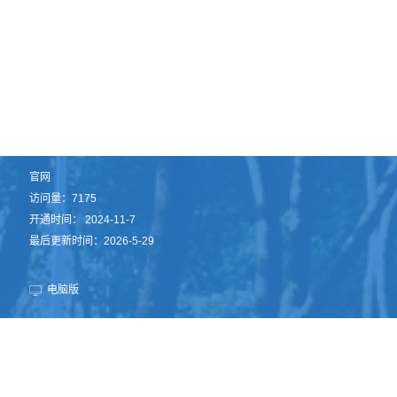
官网
访问量：
7175
开通时间：
2024
-
11
-
7
最后更新时间：
2026
-
5
-
29
电脑版