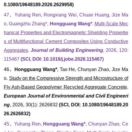
0.1080/19648189.2026.2629958)
47、Yuhang Ren, Rongxiang Wei, Chuan Huang, Jize Ma
o, Guangzhu Zhang*,
Hongguang Wang*
.
Multi-Scale Mec
hanical Properties and Electromagnetic Shielding Propertie
s of Multifunctional Cement Composites Using Conductive
Aggregates
.
Journal of Building Engineering
, 2026, 120:
115467
(SCI, DOI: 10.1016/j.jobe.2026.115467)
46、
Hongguang Wang*
, Tao He, Chunyan Zhao, Jize Ma
o.
Study on the Compressive Strength and Microstructure of
Fly Ash-Based Geopolymer Recycled Aggregate Concrete
.
European Journal of Environmental and Civil Engineeri
ng
, 2026, 30(1): 2626832
(SCI, DOI: 10.1080/19648189.20
26.2626832)
45、Yuhang Ren,
Hongguang Wang*
, Chunyan Zhao, Ce