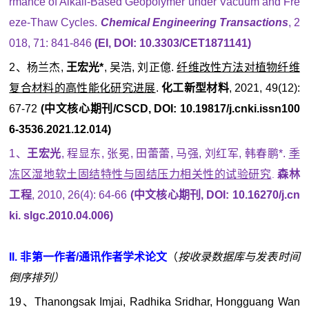
rmance of Alkali-Based Geopolymer under Vacuum and Fre
eze-Thaw Cycles.
Chemical Engineering Transactions
, 2
018, 71: 841-846
(EI, DOI: 10.3303/CET1871141)
2、杨兰杰,
王宏光*
, 吴浩, 刘正億.
纤维改性方法对植物纤维
复合材料的高性能化研究进展
.
化工新型材料
, 2021, 49(12):
67-72
(中文核心期刊/CSCD, DOI: 10.19817/j.cnki.issn100
6-3536.2021.12.014)
1、
王宏光
, 程显东, 张冕, 田蕾蕾, 马强, 刘红军, 韩春鹏*.
季
冻区湿地软土固结特性与固结压力相关性的试验研究
森林
.
工程
, 2010, 26(4): 64-66
(中文核心期刊, DOI: 10.16270/j.cn
ki. slgc.2010.04.006)
II. 非第一作者/通讯作者学术论文
（
按收录数据库与发表时间
倒序排列）
19、Thanongsak Imjai, Radhika Sridhar, Hongguang Wan