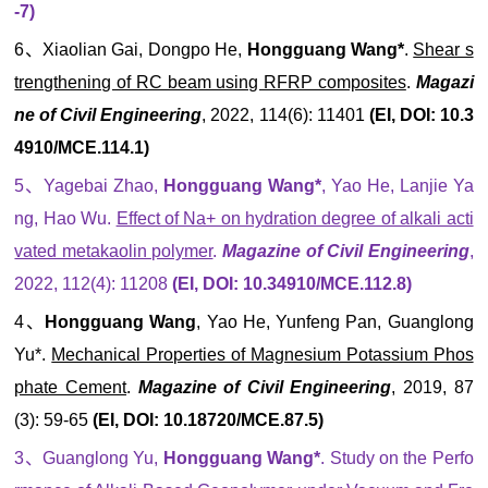
-7)
6、Xiaolian Gai, Dongpo He,
Hongguang Wang*
.
Shear s
trengthening of RC beam using RFRP composites
.
Magazi
ne of Civil Engineering
, 2022, 114(6): 11401
(EI, DOI: 10.3
4910/MCE.114.1)
5、Yagebai Zhao,
Hongguang Wang*
, Yao He, Lanjie Ya
ng, Hao Wu.
Effect of Na+ on hydration degree of alkali acti
vated metakaolin polymer
.
Magazine of Civil Engineering
,
2022, 112(4): 11208
(EI, DOI: 10.34910/MCE.112.8)
4、
Hongguang Wang
, Yao He, Yunfeng Pan, Guanglong
Yu*.
Mechanical Properties of Magnesium Potassium Phos
phate Cement
.
Magazine of Civil Engineering
, 2019, 87
(3): 59-65
(EI, DOI: 10.18720/MCE.87.5)
3、Guanglong Yu,
Hongguang Wang*
. Study on the Perfo