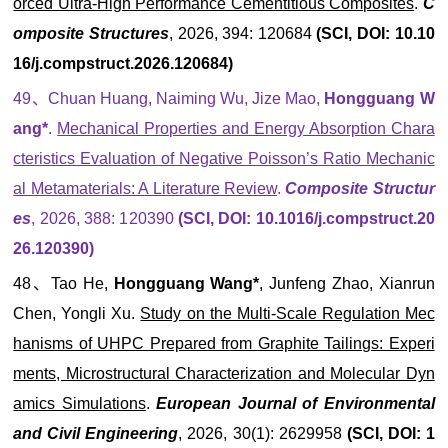
orced Ultra-High Performance Cementitious Composites
.
C
omposite Structures
, 2026, 394: 120684
(SCI, DOI: 10.10
16/j.compstruct.2026.120684)
49、Chuan Huang, Naiming Wu, Jize Mao,
Hongguang W
ang*
.
Mechanical Properties and Energy Absorption Chara
cteristics Evaluation of Negative Poisson’s Ratio Mechanic
al Metamaterials: A Literature Review
.
Composite Structur
es
, 2026, 388: 120390
(SCI, DOI: 10.1016/j.compstruct.20
26.120390)
48、Tao He,
Hongguang Wang*
, Junfeng Zhao, Xianrun
Chen, Yongli Xu.
Study on the Multi-Scale Regulation Mec
hanisms of UHPC Prepared from Graphite Tailings: Experi
ments, Microstructural Characterization and Molecular Dyn
amics Simulations
.
European Journal of Environmental
and Civil Engineering
, 2026, 30(1): 2629958
(SCI, DOI: 1