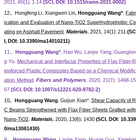
2021, 60(1): 1-14
(SCI, DOI: 10.1515/rams-2021-0002)
12、Hongfeng Li, Xiangwen Lin,
Hongguang Wang*
.
Fabr
ication and Evaluation of Nano-TiO2 Superhydrophobic Co
ating on Asphalt Pavement
.
Materials
, 2021, 14(1): 211
(SC
I, DOI: 10.3390/ma14010211)
11、
Hongguang Wang*
, Hao Wu, Lanjie Yang, Guanglon
g Yu.
Mechanical and Interfacial Properties of Flax Fiber-R
einforced Plastic Composites Based on a Chemical Modific
ation Method
.
Fibers and Polymers
, 2020, 21(7): 1498-15
07
(SCI, DOI: 10.1007/s12221-020-9782-2)
10、
Hongguang Wang
, Guijun Xian*.
Shear Capacity of R
C Beams Strengthened with Flax Fiber Sheets Grafted with
Nano-TiO2
.
Materials
, 2020, 13(6): 1430
(SCI, DOI: 10.339
0/ma13061430)
9、
Hongguang Wang
, Lanjie Yang, Huajie Guo, Yagebai