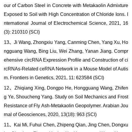
our of Carbon Steel in Concrete with Metakaolin Admixture
Exposed to Soil with High Concentration of Chloride Ions. I
nternational Journal of Electrochemical Science, 2021, 16
(3): 210310 (SCI)
13、Ji Wang, Zhongxiu Yang, Canming Chen, Yang Xu, Ho
ngguang Wang, Bing Liu, Wei Zhang, Yanan Jiang. Compr
ehensive circRNA Expression Profile and Construction of ci
rcRNAs-Related ceRNA Network in a Mouse Model of Autis
m. Frontiers in Genetics, 2021, 11: 623584 (SCI)
12、Zhiqiang Xing, Dongpo He, Hongguang Wang, Zhifen
g Ye, Shoucheng Yang. Study on Soil Mechanics and Frost
Resistance of Fly Ash-Metakaolin Geopolymer. Arabian Jou
rnal of Geosciences, 2020, 13(18): 963 (SCI)
11、Kai Mi, Fuhui Chen, Zhipeng Qian, Jing Chen, Dongxu