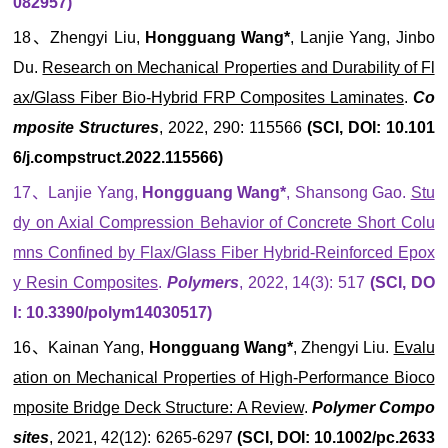
082957)
18、Zhengyi Liu,
Hongguang Wang*
, Lanjie Yang, Jinbo
Du.
Research on Mechanical Properties and Durability of Fl
ax/Glass Fiber Bio-Hybrid FRP Composites Laminates
.
Co
mposite Structures
, 2022, 290: 115566
(SCI, DOI: 10.101
6/j.compstruct.2022.115566)
17、Lanjie Yang,
Hongguang Wang*
, Shansong Gao.
Stu
dy on Axial Compression Behavior of Concrete Short Colu
mns Confined by Flax/Glass Fiber Hybrid-Reinforced Epox
y Resin Composites
.
Polymers
, 2022, 14(3): 517
(SCI, DO
I: 10.3390/polym14030517)
16、Kainan Yang,
Hongguang Wang*
, Zhengyi Liu.
Evalu
ation on Mechanical Properties of High-Performance Bioco
mposite Bridge Deck Structure: A Review
.
Polymer Compo
sites
, 2021, 42(12): 6265-6297
(SCI, DOI: 10.1002/pc.2633