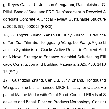
g, Reyes Garcia, U. Johnson Alengaram, Radhakrishna G.
Pillai. Bond of Steel and FRP Reinforcement in Recycled A
ggregate Concrete: A Critical Review. Sustainable Structure
s, 2026, 6(1): 000095 (ESCI)
18、Guangzhu Zhang, Zehao Liu, Junyi Zhang, Haitao Zha
o, Yan Xia, Yilin Su, Hongguang Wang, Lei Wang. Algae-B
acteria Symbiosis for Cracks Active Repair in Cement Mort
ar: A Novel Strategy to Enhance Microbial Self-Healing Effi
cacy. Construction and Building Materials, 2025, 483: 1418
15 (SCI)
17、Guangzhu Zhang, Cen Liu, Junyi Zhang, Hongguang
Wang, Junzhe Liu. Enhanced MICP Efficacy for Cracks Re
pair of Marine Mortar with Coral Sand: Coupled Effects of S
eawater and Basalt Fiber on Products Morphology. Constru