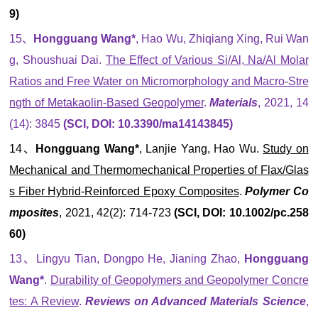
9)
15、
Hongguang Wang*
, Hao Wu, Zhiqiang Xing, Rui Wan
g, Shoushuai Dai.
The Effect of Various Si/Al, Na/Al Molar
Ratios and Free Water on Micromorphology and Macro-Stre
ngth of Metakaolin-Based Geopolymer
.
Materials
, 2021, 14
(14): 3845
(SCI, DOI: 10.3390/ma14143845)
14、
Hongguang Wang*
, Lanjie Yang, Hao Wu.
Study on
Mechanical and Thermomechanical Properties of Flax/Glas
s Fiber Hybrid-Reinforced Epoxy Composites
.
Polymer Co
mposites
, 2021, 42(2): 714-723
(SCI, DOI: 10.1002/pc.258
60)
13、Lingyu Tian, Dongpo He, Jianing Zhao,
Hongguang
Wang*
.
Durability of Geopolymers and Geopolymer Concre
tes: A Review
.
Reviews on Advanced Materials Science
,