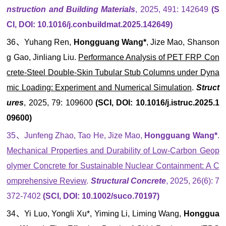
nstruction and Building Materials
, 2025, 491: 142649
(S
CI, DOI: 10.1016/j.conbuildmat.2025.142649)
36、Yuhang Ren,
Hongguang Wang*
, Jize Mao, Shanson
g Gao, Jinliang Liu.
Performance Analysis of PET FRP Con
crete-Steel Double-Skin Tubular Stub Columns under Dyna
mic Loading: Experiment and Numerical Simulation
.
Struct
ures
, 2025, 79: 109600
(SCI, DOI: 10.1016/j.istruc.2025.1
09600)
35、Junfeng Zhao, Tao He, Jize Mao,
Hongguang Wang*
.
Mechanical Properties and Durability of Low-Carbon Geop
olymer Concrete for Sustainable Nuclear Containment: A C
omprehensive Review
.
Structural Concrete
, 2025, 26(6): 7
372-7402
(SCI, DOI: 10.1002/suco.70197)
34、Yi Luo, Yongli Xu*, Yiming Li, Liming Wang,
Honggua