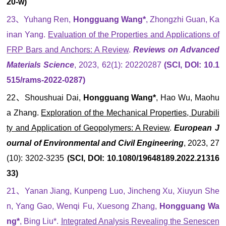
20-w)
23、Yuhang Ren,
Hongguang Wang*
, Zhongzhi Guan, Ka
inan Yang.
Evaluation of the Properties and Applications of
FRP Bars and Anchors: A Review
.
Reviews on Advanced
Materials Science
, 2023, 62(1): 20220287
(SCI, DOI: 10.1
515/rams-2022-0287)
22、Shoushuai Dai,
Hongguang Wang*
, Hao Wu, Maohu
a Zhang.
Exploration of the Mechanical Properties, Durabili
ty and Application of Geopolymers: A Review
.
European J
ournal of Environm
ental and Civil Engineering
, 2023, 27
(10): 3202-3235
(SCI, DOI: 10.1080/19648189.2022.21316
33)
21、Yanan Jiang, Kunpeng Luo, Jincheng Xu, Xiuyun She
n, Yang Gao, Wenqi Fu, Xuesong Zhang,
Hongguang Wa
ng*
, Bing Liu*.
Integrated Analysis Revealing the Senescen