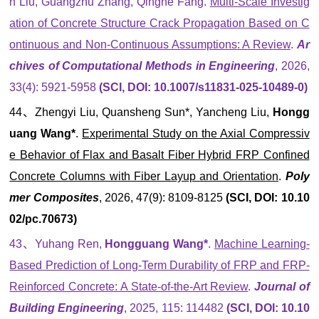
n Liu, Guangzhu Zhang, Qinghe Fang.
Multi-Scale Investig
ation of Concrete Structure Crack Propagation Based on C
ontinuous and Non-Continuous Assumptions: A Review
.
Ar
chives of Computational Methods in Engineering
, 2026,
33(4): 5921-5958
(SCI, DOI: 10.1007/s11831-025-10489-0)
44、Zhengyi Liu, Quansheng Sun*, Yancheng Liu,
Hongg
uang Wang*
.
Experimental Study on the Axial Compressiv
e Behavior of Flax and Basalt Fiber Hybrid FRP Confined
Concrete Columns with Fiber Layup and Orientation
.
Poly
mer Composites
, 2026, 47(9): 8109-8125
(SCI, DOI: 10.10
02/pc.70673)
43、Yuhang Ren,
Hongguang Wang*
.
Machine Learning-
Based Prediction of Long-Term Durability of FRP and FRP-
Reinforced Concrete: A State-of-the-Art Review
.
Journal of
Building Engineering
, 2025, 115: 114482
(SCI, DOI: 10.10