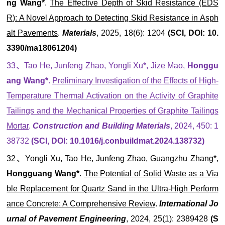
ng Wang*
.
The Effective Depth of Skid Resistance (EDS
R): A Novel Approach to Detecting Skid Resistance in Asph
alt Pavements
.
Materials
, 2025, 18(6): 1204
(SCI, DOI: 10.
3390/ma18061204)
33、Tao He, Junfeng Zhao, Yongli Xu*, Jize Mao,
Honggu
ang Wang*
.
Preliminary Investigation of the Effects of High-
Temperature Thermal Activation on the Activity of Graphite
Tailings and the Mechanical Properties of Graphite Tailings
Mortar
.
Construction and Building Materials
, 2024, 450: 1
38732
(SCI, DOI: 10.1016/j.conbuildmat.2024.138732)
32、Yongli Xu, Tao He, Junfeng Zhao, Guangzhu Zhang*,
Hongguang Wang*
.
The Potential of Solid Waste as a Via
ble Replacement for Quartz Sand in the Ultra-High Perform
ance Concrete: A Comprehensive Review
.
International Jo
urnal of Pavement Engineering
, 2024, 25(1): 2389428
(S