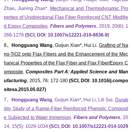
Zhao, Jianing Zhao*.
Mechanical and Thermodynamic Pro
perties of Unidirectional Flax Fiber Reinforced CNT Modifie
d Epoxy Composites
.
Fibers and Polymers
, 2019, 20(6): 1
266-1276
(SCI, DOI: 10.1007/s12221-019-8836-9)
8、
Hongguang Wang
, Guijun Xian*, Hui Li.
Grafting of Na
no-TiO2 onto Flax Fibers and the Enhancement of the Mec
hanical Properties of the Flax Fiber and Flax Fiber/Epoxy C
omposite
.
Composites Part A: Applied Science and Man
ufacturing
, 2015, 76: 172-180
(SCI, DOI: 10.1016/j.compo
sitesa.2015.05.027)
7、
Hongguang Wang
, Guijun Xian*, Hui Li, Lili Sui.
Durab
ility Study of a Ramie-Fiber Reinforced Phenolic Composit
e Subjected to Water Immersion
.
Fibers and Polymers
, 20
14, 15(5): 1029-1034
(SCI, DOI: 10.1007/s12221-014-1029