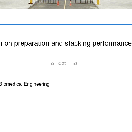
 on preparation and stacking performanc
点击次数：
50
 Biomedical Engineering