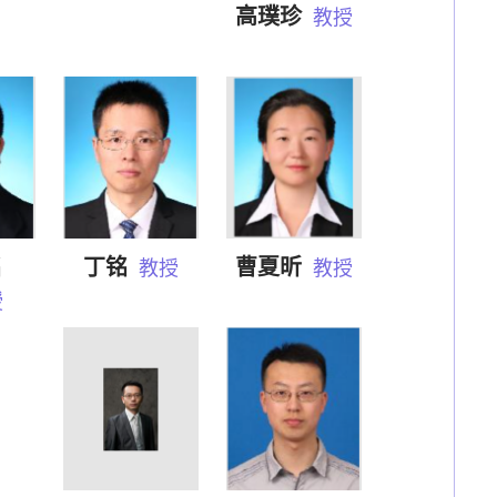
高璞珍
教授
铭
丁铭
曹夏昕
教授
教授
授