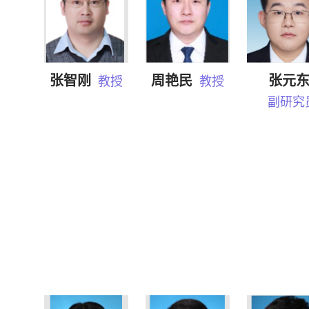
张智刚
周艳民
张元
教授
教授
副研究