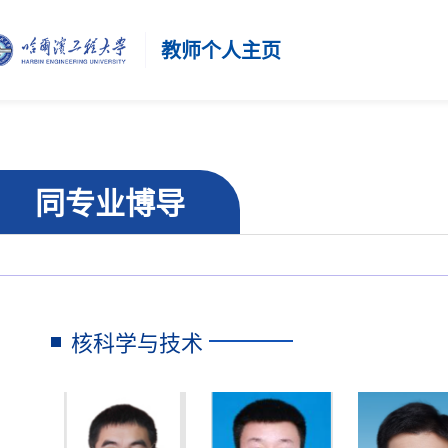
教师个人主页
同专业博导
核科学与技术