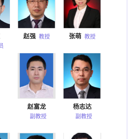
东
赵强
张萌
教授
教授
员
赵富龙
杨志达
副教授
副教授