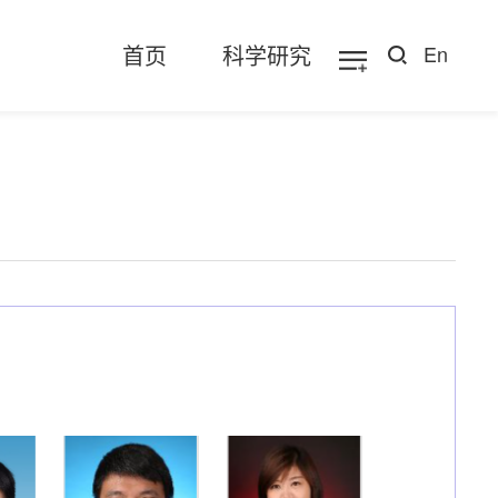
首页
科学研究
En