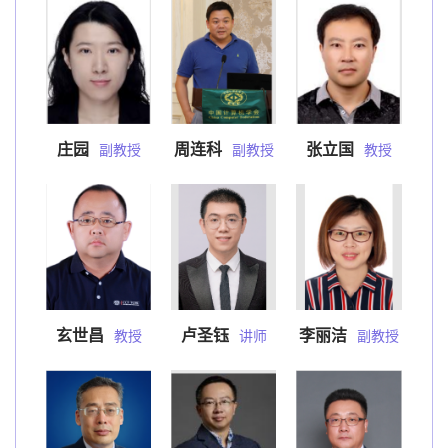
庄园
周连科
张立国
副教授
副教授
教授
玄世昌
卢圣钰
李丽洁
教授
讲师
副教授