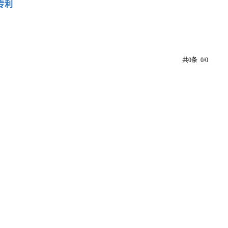
专利
共0条 0/0