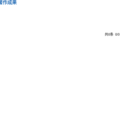
著作成果
共0条 0/0