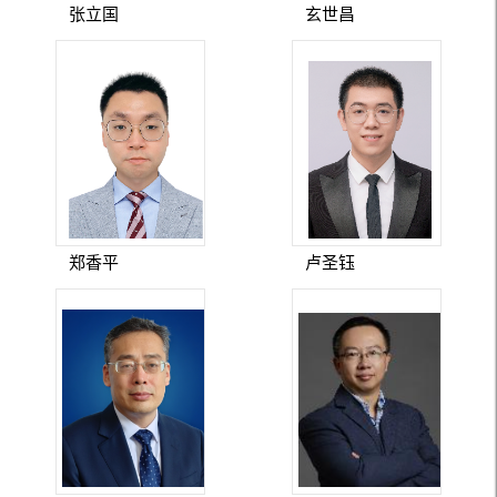
张立国
玄世昌
郑香平
卢圣钰