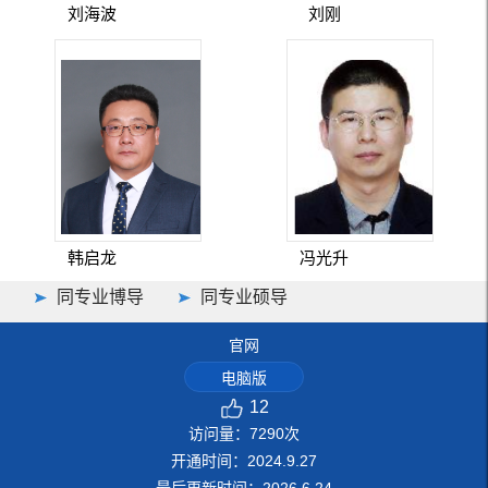
刘海波
刘刚
韩启龙
冯光升
同专业博导
同专业硕导
官网
电脑版
12
访问量：
7290
次
开通时间：
2024
.
9
.
27