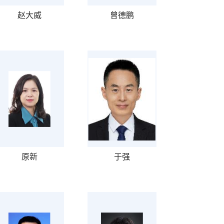
赵大威
曾德鹏
原新
于强