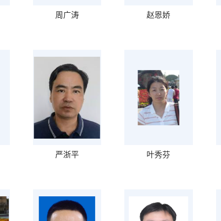
周广涛
赵恩娇
严浙平
叶秀芬