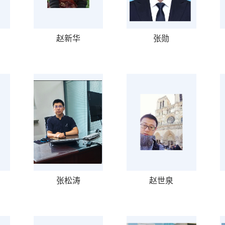
赵新华
张勋
张松涛
赵世泉