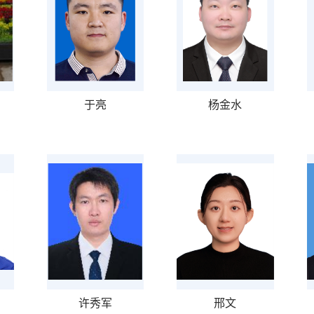
于亮
杨金水
许秀军
邢文