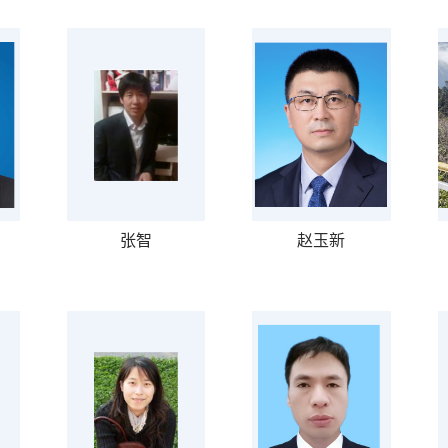
张智
赵玉新