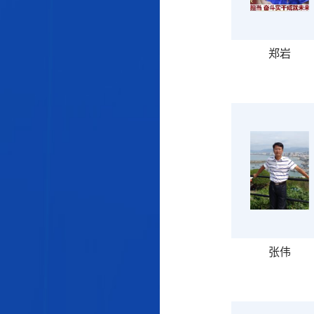
郑岩
张伟