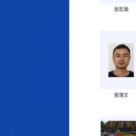
张宏瀚
曾薄文