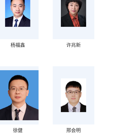
杨福鑫
许兆新
徐健
邢会明