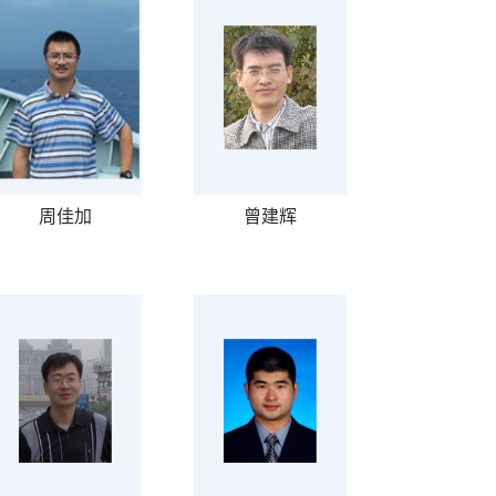
周佳加
曾建辉