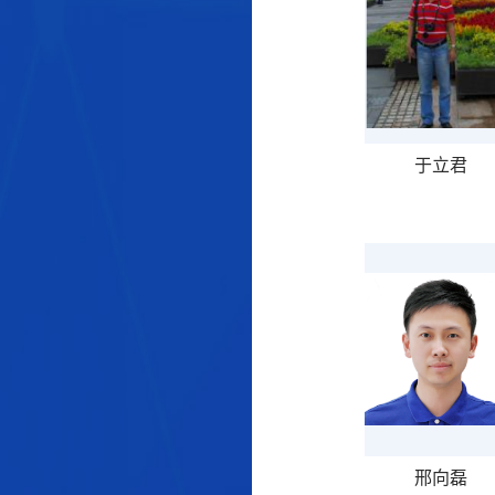
于立君
邢向磊