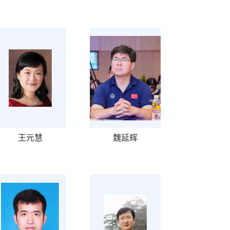
王元慧
魏延辉