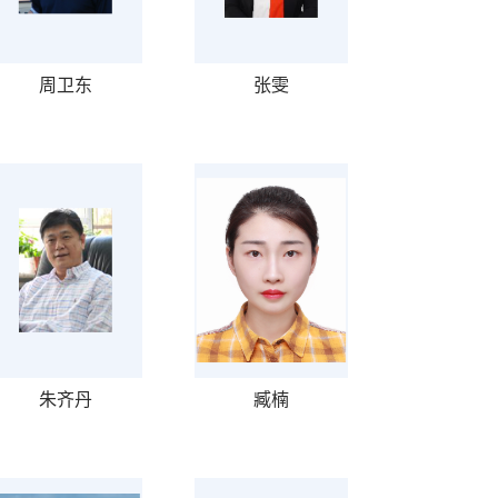
周卫东
张雯
朱齐丹
臧楠