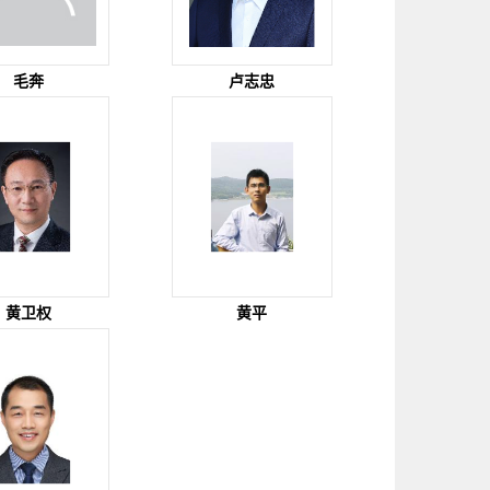
毛奔
卢志忠
黄卫权
黄平