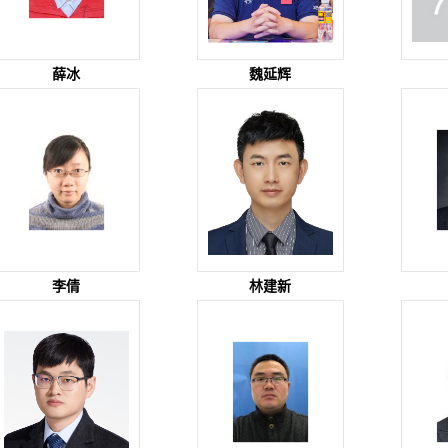
薛冰
魏延辉
李倩
林建新